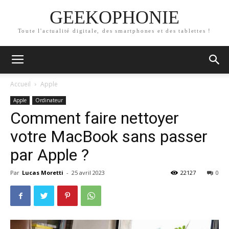
GEEKOPHONIE
Toute l'actualité digitale, des smartphones et des tablettes !
Accueil
Apple
Apple
Ordinateur
Comment faire nettoyer
votre MacBook sans passer
par Apple ?
Par
Lucas Moretti
-
25 avril 2023
22127
0