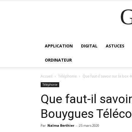
APPLICATION
DIGITAL
ASTUCES
ORDINATEUR
Accueil
Téléphonie
Que faut-il savoir sur la box
Téléphonie
Que faut-il savoi
Bouygues Téléc
Par
Naïma Berthier
-
25 mars 2020