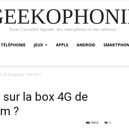
GEEKOPHONI
Toute l'actualité digitale, des smartphones et des tablettes !
TÉLÉPHONIE
JEUX
APPLE
ANDROID
SMARTPHON
 4G de Bouygues Télécom ?
r sur la box 4G de
om ?
9414
0