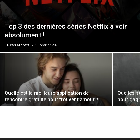
Top 3 des dernières séries Netflix à voir
absolument !
Lucas Moretti
-
13 février 2021
Quelle est la meilleure application de
Quelles s
rencontre gratuite pour trouver l’amour ?
pour gagn