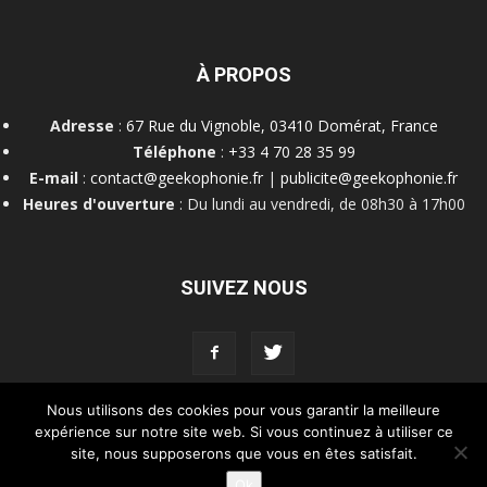
À PROPOS
Adresse
:
67 Rue du Vignoble, 03410 Domérat, France
Téléphone
:
+33 4 70 28 35 99
E-mail
:
contact@geekophonie.fr
|
publicite@geekophonie.fr
Heures d'ouverture
: Du lundi au vendredi, de 08h30 à 17h00
SUIVEZ NOUS
Nous utilisons des cookies pour vous garantir la meilleure
expérience sur notre site web. Si vous continuez à utiliser ce
Mentions légales
À propos de nous
Contact
Connexion
site, nous supposerons que vous en êtes satisfait.
Inscription
Ok