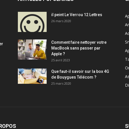
il peint Le Verrou 12 Lettres
Ap
26 mars 2020
A
Ac
S
Comment faire nettoyer votre
er
MacBook sans passer par
A
Apple ?
Ta
25 avril 2023
Or
Que faut-il savoir sur la box 4G
A
de Bouygues Télécom ?
25 mars 2020
Di
PROPOS
S