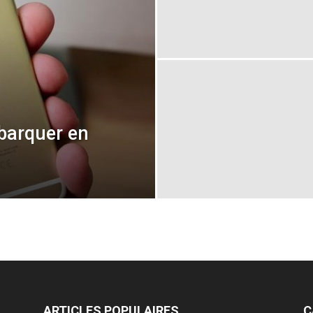
ébarquer en
ARTICLES POPULAIRES
C