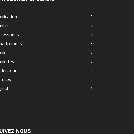
plication
5
ndroid
4
cessoires
4
martphones
3
pple
2
blettes
2
dinateur
2
stuces
2
gital
1
UIVEZ NOUS