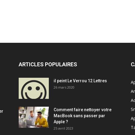
ARTICLES POPULAIRES
C
il peint Le Verrou 12 Lettres
Ap
26 mars 2020
A
Ac
S
Comment faire nettoyer votre
er
MacBook sans passer par
A
Apple ?
Ta
25 avril 2023