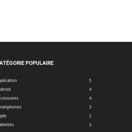
ATÉGORIE POPULAIRE
plication
5
ndroid
4
cessoires
4
martphones
3
pple
2
blettes
2